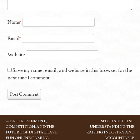
Name
*
Email
*
Website
Save my name, email, and website in this browser for the
next time I comment.
←
ENTERTAINMENT,
SPORTS BETTING
POST NAVIGATION
COMPETITION, AND THE
UNDERSTANDING THE
FUTURE OF DIGITAL HAVE
RAISING INDUSTRY AND
FUN ONLINE GAMING
ACCOUNTABLE