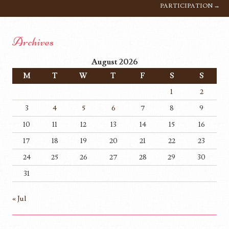
PARTICIPATION
→
Archives
August 2026
M
T
W
T
F
S
S
1
2
3
4
5
6
7
8
9
10
11
12
13
14
15
16
17
18
19
20
21
22
23
24
25
26
27
28
29
30
31
« Jul