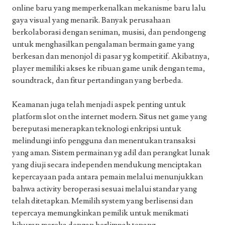
online baru yang memperkenalkan mekanisme baru lalu
gaya visual yang menarik. Banyak perusahaan
berkolaborasi dengan seniman, musisi, dan pendongeng
untuk menghasilkan pengalaman bermain game yang
berkesan dan menonjol di pasar yg kompetitif. Akibatnya,
player memiliki akses ke ribuan game unik dengan tema,
soundtrack, dan fitur pertandingan yang berbeda.
Keamanan juga telah menjadi aspek penting untuk
platform slot on the internet modern. Situs net game yang
bereputasi menerapkan teknologi enkripsi untuk
melindungi info pengguna dan menentukan transaksi
yang aman. Sistem permainan yg adil dan perangkat lunak
yang diuji secara independen mendukung menciptakan
kepercayaan pada antara pemain melalui menunjukkan
bahwa activity beroperasi sesuai melalui standar yang
telah ditetapkan. Memilih system yang berlisensi dan
tepercaya memungkinkan pemilik untuk menikmati