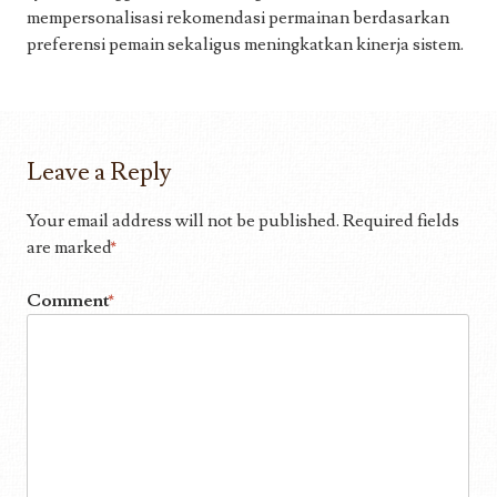
mempersonalisasi rekomendasi permainan berdasarkan
preferensi pemain sekaligus meningkatkan kinerja sistem.
Leave a Reply
Your email address will not be published.
Required fields
are marked
*
Comment
*