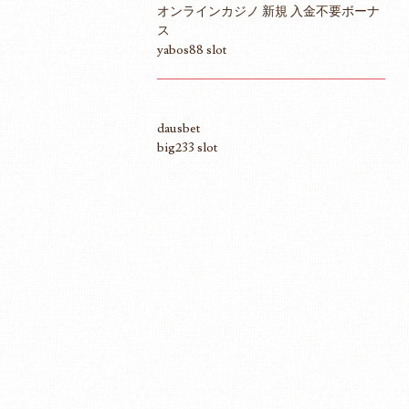
オンラインカジノ 新規 入金不要ボーナ
ス
yabos88 slot
dausbet
big233 slot