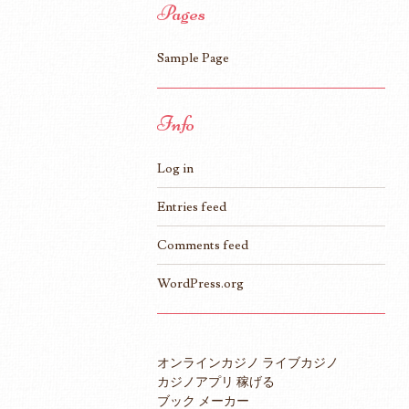
Pages
Sample Page
Info
Log in
Entries feed
Comments feed
WordPress.org
オンラインカジノ ライブカジノ
カジノアプリ 稼げる
ブック メーカー