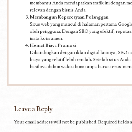
membantu Anda mendapatkan trafik ini dengan me
relevan dengan bisnis Anda.
Membangun Kepercayaan Pelanggan
Situs web yang muncul di halaman pertama Google 
oleh pengguna. Dengan SEO yang efektif, reputasi
mata konsumen.
Hemat Biaya Promosi
Dibandingkan dengan iklan digital lainnya, SEO m
biaya yang relatif lebih rendah. Setelah situs And
hasilnya dalam waktu lama tanpa harus terus-men
Leave a Reply
Your email address will not be published.
Required fields