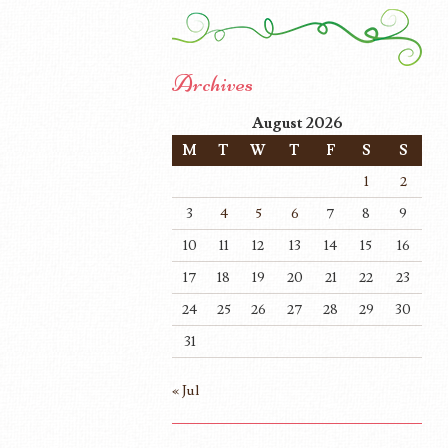
Archives
August 2026
M
T
W
T
F
S
S
1
2
3
4
5
6
7
8
9
10
11
12
13
14
15
16
17
18
19
20
21
22
23
24
25
26
27
28
29
30
31
« Jul