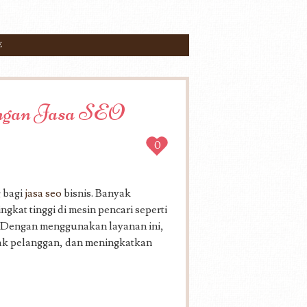
E
engan Jasa SEO
0
g bagi
jasa seo
bisnis. Banyak
gkat tinggi di mesin pencari seperti
 Dengan menggunakan layanan ini,
nyak pelanggan, dan meningkatkan