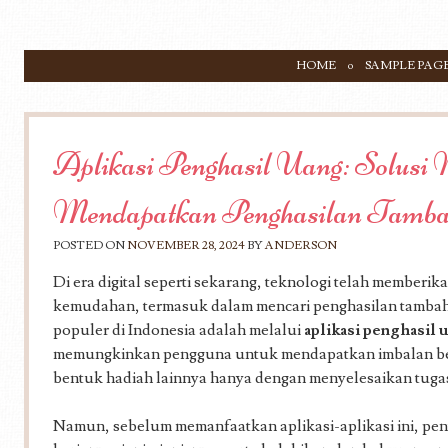
SKIP TO CONTENT
HOME
SAMPLE PAG
Menu
Aplikasi Penghasil Uang: Solusi
Mendapatkan Penghasilan Tamb
POSTED ON
NOVEMBER 28, 2024
BY
ANDERSON
Di era digital seperti sekarang, teknologi telah memberik
kemudahan, termasuk dalam mencari penghasilan tambaha
populer di Indonesia adalah melalui
aplikasi penghasil 
memungkinkan pengguna untuk mendapatkan imbalan ber
bentuk hadiah lainnya hanya dengan menyelesaikan tugas
Namun, sebelum memanfaatkan aplikasi-aplikasi ini, pe