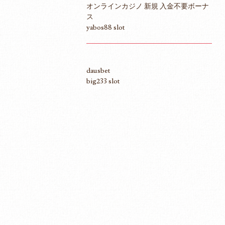
オンラインカジノ 新規 入金不要ボーナ
ス
yabos88 slot
dausbet
big233 slot