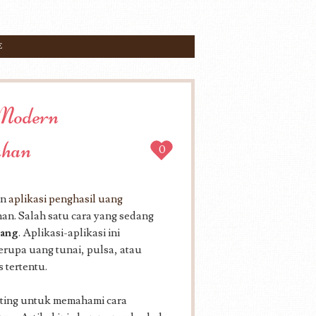
E
 Modern
ahan
0
an
aplikasi penghasil uang
n. Salah satu cara yang sedang
uang
. Aplikasi-aplikasi ini
upa uang tunai, pulsa, atau
 tertentu.
nting untuk memahami cara