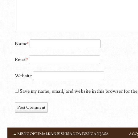
Name
*
Email
*
Website
Save my name, email, and website in this browser for the
←
MENGOPTIMALKAN BISNIS ANDA DENGAN JASA
ACQ
POST NAVIGATION