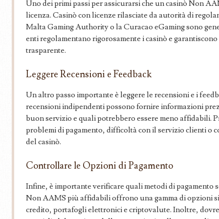
Uno dei primi passi per assicurarsi che un casinò Non AAM
licenza. Casinò con licenze rilasciate da autorità di regol
Malta Gaming Authority o la Curacao eGaming sono genera
enti regolamentano rigorosamente i casinò e garantiscono
trasparente.
Leggere Recensioni e Feedback
Un altro passo importante è leggere le recensioni e i feedbac
recensioni indipendenti possono fornire informazioni prez
buon servizio e quali potrebbero essere meno affidabili. P
problemi di pagamento, difficoltà con il servizio clienti o
del casinò.
Controllare le Opzioni di Pagamento
Infine, è importante verificare quali metodi di pagamento so
Non AAMS più affidabili offrono una gamma di opzioni sic
credito, portafogli elettronici e criptovalute. Inoltre, dov