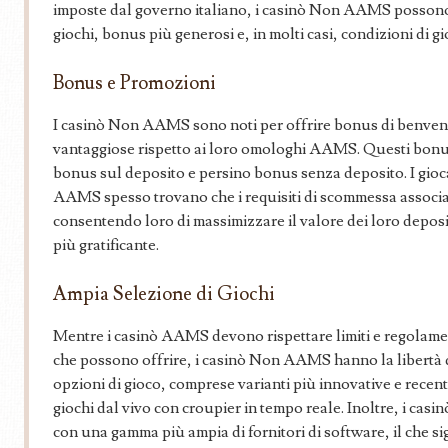
imposte dal governo italiano, i casinò Non AAMS possono
giochi, bonus più generosi e, in molti casi, condizioni di gio
Bonus e Promozioni
I casinò Non AAMS sono noti per offrire bonus di benven
vantaggiose rispetto ai loro omologhi AAMS. Questi bonus
bonus sul deposito e persino bonus senza deposito. I gioc
AAMS spesso trovano che i requisiti di scommessa associa
consentendo loro di massimizzare il valore dei loro deposi
più gratificante.
Ampia Selezione di Giochi
Mentre i casinò AAMS devono rispettare limiti e regolamenti
che possono offrire, i casinò Non AAMS hanno la libertà
opzioni di gioco, comprese varianti più innovative e recenti
giochi dal vivo con croupier in tempo reale. Inoltre, i c
con una gamma più ampia di fornitori di software, il che si