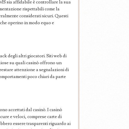
S sia affidabile è controllare la sua
amentazione rispettabili come la
lmente considerati sicuri. Questi
 che operino in modo equo e
k degli altri giocatori. Siti web di
iose su quali casinò offrono un
restare attenzione a segnalazioni di
 comportamenti poco chiari da parte
no accettati dal casinò. I casinò
ure e veloci, comprese carte di
rebbero essere trasparenti riguardo ai