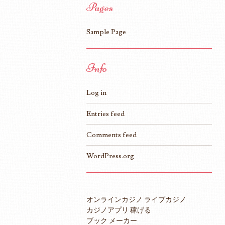
Pages
Sample Page
Info
Log in
Entries feed
Comments feed
WordPress.org
オンラインカジノ ライブカジノ
カジノアプリ 稼げる
ブック メーカー