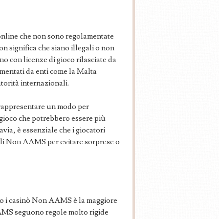
online che non sono regolamentate
n significa che siano illegali o non
 con licenze di gioco rilasciate da
amentati da enti come la Malta
rità internazionali.
 rappresentare un modo per
 gioco che potrebbero essere più
via, è essenziale che i giocatori
lli Non AAMS per evitare sorprese o
gono i casinò Non AAMS è la maggiore
AAMS seguono regole molto rigide