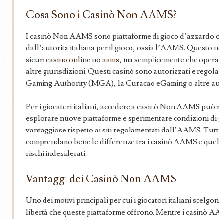
Cosa Sono i Casinò Non AAMS?
I casinò Non AAMS sono piattaforme di gioco d’azzardo 
dall’autorità italiana per il gioco, ossia l’AAMS. Questo no
sicuri
casino online no aams
, ma semplicemente che operano
altre giurisdizioni. Questi casinò sono autorizzati e regol
Gaming Authority (MGA), la Curacao eGaming o altre auto
Per i giocatori italiani, accedere a casinò Non AAMS può
esplorare nuove piattaforme e sperimentare condizioni di
vantaggiose rispetto ai siti regolamentati dall’AAMS. Tutta
comprendano bene le differenze tra i casinò AAMS e que
rischi indesiderati.
Vantaggi dei Casinò Non AAMS
Uno dei motivi principali per cui i giocatori italiani scel
libertà che queste piattaforme offrono. Mentre i casinò 