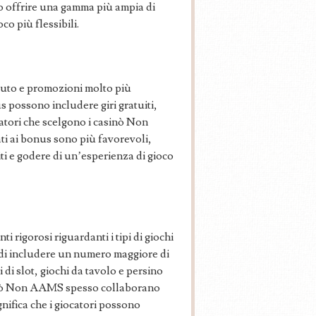
 offrire una gamma più ampia di
co più flessibili.
uto e promozioni molto più
 possono includere giri gratuiti,
atori che scelgono i casinò Non
ti ai bonus sono più favorevoli,
ti e godere di un’esperienza di gioco
 rigorosi riguardanti i tipi di giochi
 di includere un numero maggiore di
 di slot, giochi da tavolo e persino
asinò Non AAMS spesso collaborano
gnifica che i giocatori possono