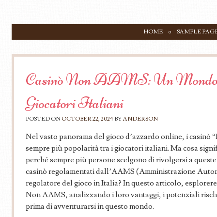
SKIP TO CONTENT
HOME
SAMPLE PAG
Menu
Casinò Non AAMS: Un Mondo di 
Giocatori Italiani
POSTED ON
OCTOBER 22, 2024
BY
ANDERSON
Nel vasto panorama del gioco d’azzardo online, i casi
sempre più popolarità tra i giocatori italiani. Ma cosa s
perché sempre più persone scelgono di rivolgersi a queste
casinò regolamentati dall’AAMS (Amministrazione Autono
regolatore del gioco in Italia? In questo articolo, esplore
Non AAMS, analizzando i loro vantaggi, i potenziali rischi
prima di avventurarsi in questo mondo.