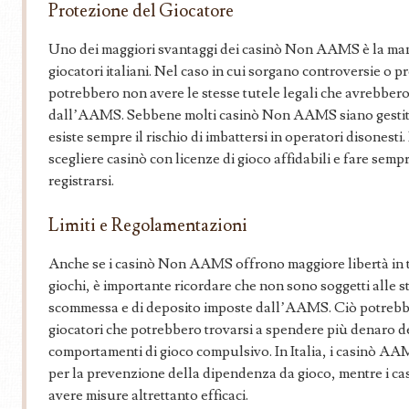
Protezione del Giocatore
Uno dei maggiori svantaggi dei casinò Non AAMS è la manc
giocatori italiani. Nel caso in cui sorgano controversie o pr
potrebbero non avere le stesse tutele legali che avrebber
dall’AAMS. Sebbene molti casinò Non AAMS siano gestiti 
esiste sempre il rischio di imbattersi in operatori disonest
scegliere casinò con licenze di gioco affidabili e fare sem
registrarsi.
Limiti e Regolamentazioni
Anche se i casinò Non AAMS offrono maggiore libertà in t
giochi, è importante ricordare che non sono soggetti alle s
scommessa e di deposito imposte dall’AAMS. Ciò potrebbe
giocatori che potrebbero trovarsi a spendere più denaro de
comportamenti di gioco compulsivo. In Italia, i casinò A
per la prevenzione della dipendenza da gioco, mentre i
avere misure altrettanto efficaci.