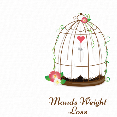
Mands Weight
Loss