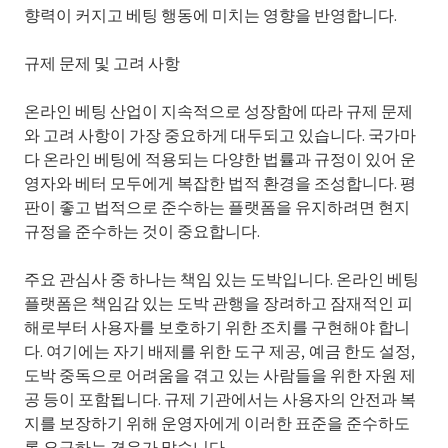
향력이 커지고 베팅 행동에 미치는 영향을 반영합니다.
규제 문제 및 고려 사항
온라인 베팅 산업이 지속적으로 성장함에 따라 규제 문제
와 고려 사항이 가장 중요하게 대두되고 있습니다. 국가마
다 온라인 베팅에 적용되는 다양한 법률과 규정이 있어 운
영자와 베터 모두에게 복잡한 법적 환경을 조성합니다. 평
판이 좋고 법적으로 준수하는 플랫폼을 유지하려면 현지
규정을 준수하는 것이 중요합니다.
주요 관심사 중 하나는 책임 있는 도박입니다. 온라인 베팅
플랫폼은 책임감 있는 도박 관행을 장려하고 잠재적인 피
해로부터 사용자를 보호하기 위한 조치를 구현해야 합니
다. 여기에는 자기 배제를 위한 도구 제공, 예금 한도 설정,
도박 중독으로 어려움을 겪고 있는 사람들을 위한 자원 제
공 등이 포함됩니다. 규제 기관에서는 사용자의 안전과 복
지를 보장하기 위해 운영자에게 이러한 표준을 준수하도