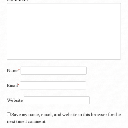
Name
*
Email
*
Website
Save my name, email, and website in this browser for the
next time I comment.