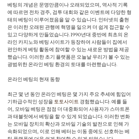
베팅의 개념은 문명만큼이나 오래되었으며, 역사적 기록
에 따르면 전차 경주, 검투 대회와 같은 이벤트에 다양한 형
태의 베팅이 이루어졌음을 알 수 있습니다. 인터넷의 출현
은 이러한 오래된 관행에 혁명을 일으켜 더 쉽게 접근할 수
있고 다양하게 만들었습니다. 1990년대 중반에 최초의 온
라인 카지노와 베팅 사이트가 등장하여 사람들이 집에서
편안하게 베팅 활동에 참여할 수 있는 새로운 방법을 제공
했습니다. 이러한 초기 플랫폼은 오늘날 우리가 볼 수 있는
광범위한 온라인 베팅 환경의 토대를 마련했습니다.
온라인 베팅의 현재 동향
최근 몇 년 동안 온라인 베팅은 몇 가지 주요 추세에 힘입어
기하급수적인 성장을
토토사이트
경험했습니다. 예를 들
어, 모바일 베팅은 점점 더 대중화되어 사용자가 스마트폰
과 태블릿에서 베팅을 할 수 있게 되었습니다. 이러한 변화
는 모바일 장치의 확산과 모바일 기술의 발전으로 인해 가
속화되었으며, 이로 인해 베터는 이동 중에도 선호하는 베