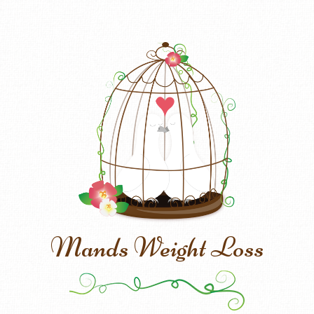
Mands Weight Loss