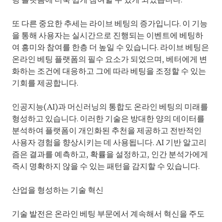
팅 플랫폼에 더욱 쉽게 참여할 수 있게 되었습니다.
또 다른 중요한 추세는 라이브 베팅의 증가입니다. 이 기능
을 통해 사용자는 실시간으로 진행되는 이벤트에 베팅하
여 흥미와 참여를 한층 더 높일 수 있습니다. 라이브 베팅은
온라인 베팅 플랫폼의 필수 요소가 되었으며, 베터에게 변
화하는 조건에 대응하고 그에 따라 베팅을 조정할 수 있는
기회를 제공합니다.
인공지능(AI)과 머신러닝의 통합도 온라인 베팅의 미래를
형성하고 있습니다. 이러한 기술은 방대한 양의 데이터를
분석하여 플랫폼이 개인화된 추천을 제공하고 전반적인
사용자 경험을 향상시키는 데 사용됩니다. AI 기반 알고리
즘은 결과를 예측하고, 확률을 설정하고, 인간 분석가에게
즉시 명확하지 않을 수 있는 패턴을 감지할 수 있습니다.
산업을 형성하는 기술 혁신
기술 발전은 온라인 베팅 부문에서 계속해서 혁신을 주도