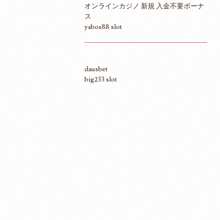
オンラインカジノ 新規 入金不要ボーナ
ス
yabos88 slot
dausbet
big233 slot