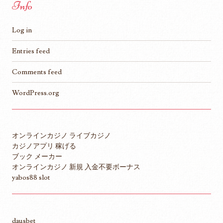
Info
Log in
Entries feed
Comments feed
WordPress.org
オンラインカジノ ライブカジノ
カジノアプリ 稼げる
ブック メーカー
オンラインカジノ 新規 入金不要ボーナス
yabos88 slot
dausbet