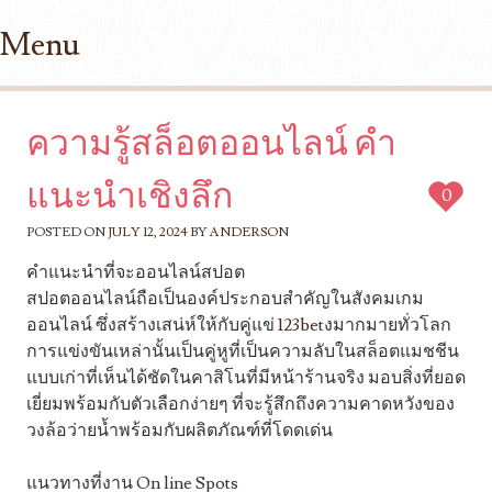
Menu
Skip to content
ความรู้สล็อตออนไลน์ คำ
แนะนำเชิงลึก
0
POSTED ON
JULY 12, 2024
BY
ANDERSON
คำแนะนำที่จะออนไลน์สปอต
สปอตออนไลน์ถือเป็นองค์ประกอบสำคัญในสังคมเกม
ออนไลน์ ซึ่งสร้างเสน่ห์ให้กับคู่แข่
123bet
งมากมายทั่วโลก
การแข่งขันเหล่านั้นเป็นคู่หูที่เป็นความลับในสล็อตแมชชีน
แบบเก่าที่เห็นได้ชัดในคาสิโนที่มีหน้าร้านจริง มอบสิ่งที่ยอด
เยี่ยมพร้อมกับตัวเลือกง่ายๆ ที่จะรู้สึกถึงความคาดหวังของ
วงล้อว่ายน้ำพร้อมกับผลิตภัณฑ์ที่โดดเด่น
แนวทางที่งาน On line Spots