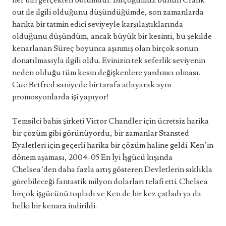
her biri gerçekten bölümdür. Birçoğumuz bunun Crank
out ile ilgili olduğunu düşündüğümde, son zamanlarda
harika bir tatmin edici seviyeyle karşılaştıklarında
olduğunu düşündüm, ancak büyük bir kesinti, bu şekilde
kenarlanan Süreç boyunca aşınmış olan birçok sonun
donatılmasıyla ilgili oldu. Evinizin tek seferlik seviyenin
neden olduğu tüm kesin değişkenlere yardımcı olması.
Cue Betfred saniyede bir tarafa atlayarak aynı
promosyonlarda işi yapıyor!
Temsilci bahis şirketi Victor Chandler için ücretsiz harika
bir çözüm gibi görünüyordu, bir zamanlar Stansted
Eyaletleri için geçerli harika bir çözüm haline geldi. Ken’in
dönem aşaması, 2004-05 En İyi İşgücü kışında
Chelsea’den daha fazla artış gösteren Devletlerin sıklıkla
görebileceği fantastik milyon dolarları telafi etti. Chelsea
birçok işgücünü topladı ve Ken de bir kez çatladı ya da
belki bir kenara indirildi.