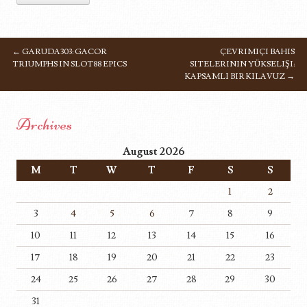
←
GARUDA303: GACOR
ÇEVRIMIÇI BAHIS
POST NAVIGATION
TRIUMPHS IN SLOT88 EPICS
SITELERININ YÜKSELIŞI:
KAPSAMLI BIR KILAVUZ
→
Archives
August 2026
M
T
W
T
F
S
S
1
2
3
4
5
6
7
8
9
10
11
12
13
14
15
16
17
18
19
20
21
22
23
24
25
26
27
28
29
30
31