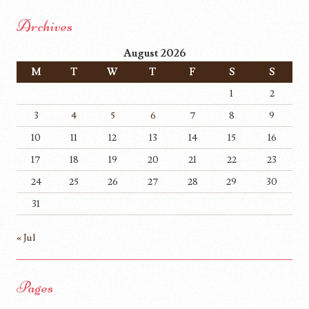
Archives
August 2026
M
T
W
T
F
S
S
1
2
3
4
5
6
7
8
9
10
11
12
13
14
15
16
17
18
19
20
21
22
23
24
25
26
27
28
29
30
31
« Jul
Pages