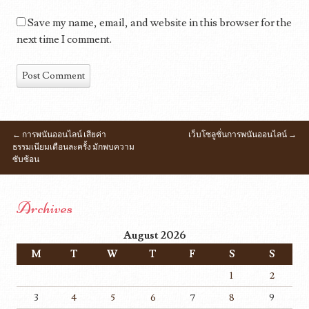
Save my name, email, and website in this browser for the
next time I comment.
←
การพนันออนไลน์ เสียค่า
เว็บโซลูชั่นการพนันออนไลน์
→
POST NAVIGATION
ธรรมเนียมเดือนละครั้ง มักพบความ
ซับซ้อน
Archives
August 2026
M
T
W
T
F
S
S
1
2
3
4
5
6
7
8
9