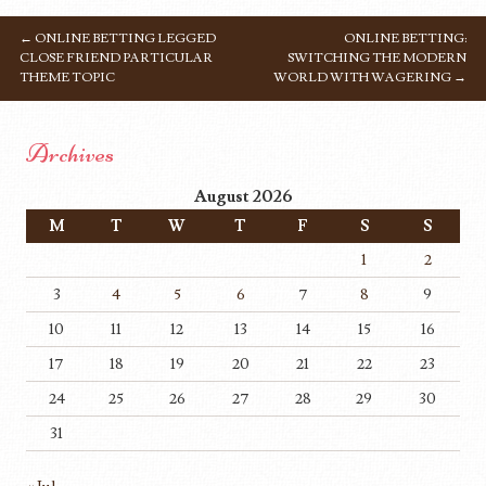
←
ONLINE BETTING LEGGED
ONLINE BETTING:
POST NAVIGATION
CLOSE FRIEND PARTICULAR
SWITCHING THE MODERN
THEME TOPIC
WORLD WITH WAGERING
→
Archives
August 2026
M
T
W
T
F
S
S
1
2
3
4
5
6
7
8
9
10
11
12
13
14
15
16
17
18
19
20
21
22
23
24
25
26
27
28
29
30
31